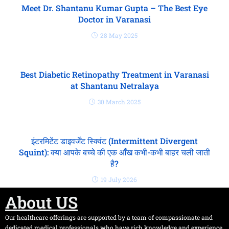
Meet Dr. Shantanu Kumar Gupta – The Best Eye
Doctor in Varanasi
28 May 2025
Best Diabetic Retinopathy Treatment in Varanasi
at Shantanu Netralaya
30 March 2025
इंटरमिटेंट डाइवर्जेंट स्क्विंट (Intermittent Divergent
Squint): क्या आपके बच्चे की एक आँख कभी-कभी बाहर चली जाती
है?
19 July 2026
About US
Our healthcare offerings are supported by a team of compassionate and
dedicated medical professionals who have rich knowledge and experience